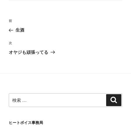
リ
ー
投
過
前
稿
去
生酒
ナ
の
ビ
投
次
次
稿
ゲ
の
オヤジも頑張ってる
投
ー
稿
シ
ョ
ン
検
検
索
索:
ヒートボイス事務局