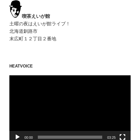
喫茶えいが館
土曜の夜はえいが館ライブ！
北海道釧路市
末広町１２丁目２番地
HEATVOICE
動
画
プ
レ
ー
ヤ
ー
00:00
03:25