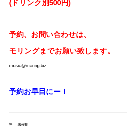
(ドリンク別500円)
予約、お問い合わせは、
モリングまでお願い致します。
music@moring.biz
予約お早目にー！
カ
未分類
テ
ゴ