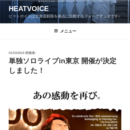
コ
HEATVOICE
ン
ヒートボイスは北海道釧路を拠点に活動するフォークデュオです♪
テ
ン
ツ
メニュー
へ
ス
キ
投
01/23/2019
投稿者:
稿
ッ
単独ソロライブin東京 開催が決定
日:
プ
しました！