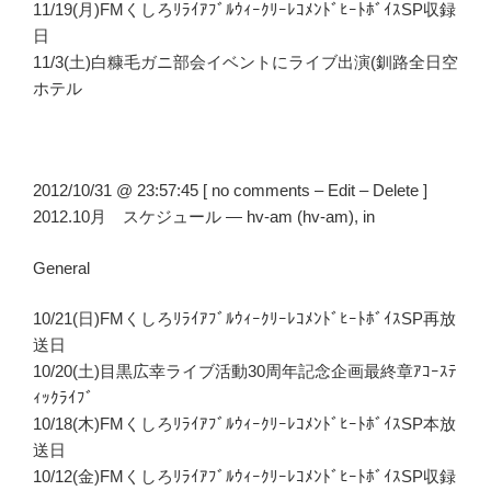
11/19(月)FMくしろﾘﾗｲｱﾌﾞﾙｳｨｰｸﾘｰﾚｺﾒﾝﾄﾞﾋｰﾄﾎﾞｲｽSP収録
日
11/3(土)白糠毛ガニ部会イベントにライブ出演(釧路全日空
ホテル
2012/10/31 @ 23:57:45 [ no comments – Edit – Delete ]
2012.10月 スケジュール — hv-am (hv-am), in
General
10/21(日)FMくしろﾘﾗｲｱﾌﾞﾙｳｨｰｸﾘｰﾚｺﾒﾝﾄﾞﾋｰﾄﾎﾞｲｽSP再放
送日
10/20(土)目黒広幸ライブ活動30周年記念企画最終章ｱｺｰｽﾃ
ｨｯｸﾗｲﾌﾞ
10/18(木)FMくしろﾘﾗｲｱﾌﾞﾙｳｨｰｸﾘｰﾚｺﾒﾝﾄﾞﾋｰﾄﾎﾞｲｽSP本放
送日
10/12(金)FMくしろﾘﾗｲｱﾌﾞﾙｳｨｰｸﾘｰﾚｺﾒﾝﾄﾞﾋｰﾄﾎﾞｲｽSP収録