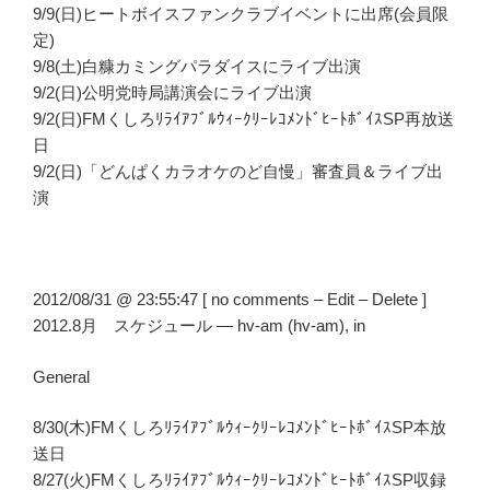
9/9(日)ヒートボイスファンクラブイベントに出席(会員限
定)
9/8(土)白糠カミングパラダイスにライブ出演
9/2(日)公明党時局講演会にライブ出演
9/2(日)FMくしろﾘﾗｲｱﾌﾞﾙｳｨｰｸﾘｰﾚｺﾒﾝﾄﾞﾋｰﾄﾎﾞｲｽSP再放送
日
9/2(日)「どんぱくカラオケのど自慢」審査員＆ライブ出
演
2012/08/31 @ 23:55:47 [ no comments – Edit – Delete ]
2012.8月 スケジュール — hv-am (hv-am), in
General
8/30(木)FMくしろﾘﾗｲｱﾌﾞﾙｳｨｰｸﾘｰﾚｺﾒﾝﾄﾞﾋｰﾄﾎﾞｲｽSP本放
送日
8/27(火)FMくしろﾘﾗｲｱﾌﾞﾙｳｨｰｸﾘｰﾚｺﾒﾝﾄﾞﾋｰﾄﾎﾞｲｽSP収録