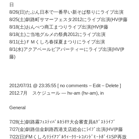
日
8/26(日)たぶん日本で一番早い新そば祭りにライブ出演
8/25(土)釧路町サマーフェスタ2012にライブ出演(HV伊藤
8/18(土)おんべつ商工まつりライブ出演(HV伊藤
8/18(土)ご当地グルメの祭典2012にライブ出演
8/11(土)ＦＭくしろ春採夏まつりにライブ出演
8/1(水)アクアベールビアパーティーにライブ出演(HV伊
藤)
2012/07/31 @ 23:35:55 [ no comments – Edit – Delete ]
2012.7月 スケジュール — hv-am (hv-am), in
General
7/28(土)釧路霧ﾌｪｽﾃｨﾊﾞﾙｶﾗｵｹ大会審査員&ｹﾞｽﾄﾗｲﾌﾞ
7/27(金)釧路信金釧路西港支店総会にﾗｲﾌﾞ出演(HV伊藤
7/22(日)FMくしろﾘﾗｲｱﾌﾞﾙｳｨｰｸﾘｰﾚｺﾒﾝﾄﾞﾋｰﾄﾎﾞｲｽSP再放