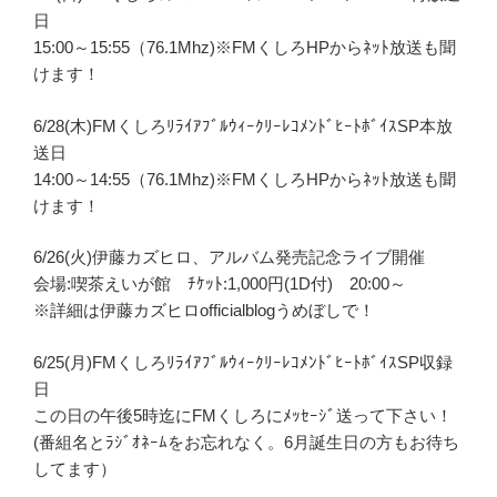
日
15:00～15:55（76.1Mhz)※FMくしろHPからﾈｯﾄ放送も聞
けます！
6/28(木)FMくしろﾘﾗｲｱﾌﾞﾙｳｨｰｸﾘｰﾚｺﾒﾝﾄﾞﾋｰﾄﾎﾞｲｽSP本放
送日
14:00～14:55（76.1Mhz)※FMくしろHPからﾈｯﾄ放送も聞
けます！
6/26(火)伊藤カズヒロ、アルバム発売記念ライブ開催
会場:喫茶えいが館 ﾁｹｯﾄ:1,000円(1D付) 20:00～
※詳細は伊藤カズヒロofficialblogうめぼしで！
6/25(月)FMくしろﾘﾗｲｱﾌﾞﾙｳｨｰｸﾘｰﾚｺﾒﾝﾄﾞﾋｰﾄﾎﾞｲｽSP収録
日
この日の午後5時迄にFMくしろにﾒｯｾｰｼﾞ送って下さい！
(番組名とﾗｼﾞｵﾈｰﾑをお忘れなく。6月誕生日の方もお待ち
してます）