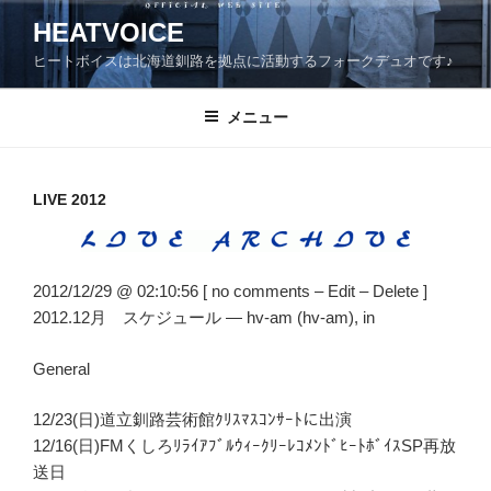
コ
HEATVOICE
ン
ヒートボイスは北海道釧路を拠点に活動するフォークデュオです♪
テ
ン
ツ
メニュー
へ
ス
キ
LIVE 2012
ッ
プ
2012/12/29 @ 02:10:56 [ no comments – Edit – Delete ]
2012.12月 スケジュール — hv-am (hv-am), in
General
12/23(日)道立釧路芸術館ｸﾘｽﾏｽｺﾝｻｰﾄに出演
12/16(日)FMくしろﾘﾗｲｱﾌﾞﾙｳｨｰｸﾘｰﾚｺﾒﾝﾄﾞﾋｰﾄﾎﾞｲｽSP再放
送日