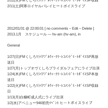
2/22(水)FMくしろﾘﾗｲｱﾌﾞﾙｳｨｰｸﾘｰﾚｺﾒﾝﾄﾞﾋｰﾄﾎﾞｲｽSP収録
2/11(土)阿寒ロイヤルバレイヒートボイスライブ
2012/01/31 @ 22:00:01 [ no comments – Edit – Delete ]
2013.1月 スケジュール — hv-am (hv-am), in
General
1/27(日)FMくしろﾘﾗｲｱﾌﾞﾙｳｨｰｸﾘｰﾚｺﾒﾝﾄﾞﾋｰﾄﾎﾞｲｽSP再放
送日
1/27(月)トップオヴくしろブライダルフェアにライブ出演
1/24(木)FMくしろﾘﾗｲｱﾌﾞﾙｳｨｰｸﾘｰﾚｺﾒﾝﾄﾞﾋｰﾄﾎﾞｲｽSP本放
送日
1/22(火)FMくしろﾘﾗｲｱﾌﾞﾙｳｨｰｸﾘｰﾚｺﾒﾝﾄﾞﾋｰﾄﾎﾞｲｽSP収録
日
1/13(月)白糠町成人式にライブ出演
1/2(水)アベニュー946初売ｲﾍﾞﾝﾄ ヒートボイスライブ