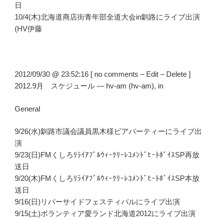
日
10/4(木)北海道商店街青年部全道大会in釧路にライブ出演
(HV伊藤
2012/09/30 @ 23:52:16 [ no comments – Edit – Delete ]
2012.9月 スケジュール — hv-am (hv-am), in
General
9/26(水)釧路市議会議員黒木様ビアパーティーにライブ出
演
9/23(日)FMくしろﾘﾗｲｱﾌﾞﾙｳｨｰｸﾘｰﾚｺﾒﾝﾄﾞﾋｰﾄﾎﾞｲｽSP再放
送日
9/20(木)FMくしろﾘﾗｲｱﾌﾞﾙｳｨｰｸﾘｰﾚｺﾒﾝﾄﾞﾋｰﾄﾎﾞｲｽSP本放
送日
9/16(日)リバーサイドフェスティバルにライブ出演
9/15(土)ボランティア愛ランド北海道2012にライブ出演