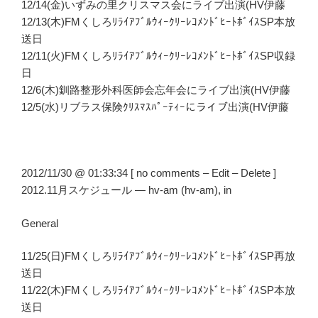
12/14(金)いずみの里クリスマス会にライブ出演(HV伊藤
12/13(木)FMくしろﾘﾗｲｱﾌﾞﾙｳｨｰｸﾘｰﾚｺﾒﾝﾄﾞﾋｰﾄﾎﾞｲｽSP本放
送日
12/11(火)FMくしろﾘﾗｲｱﾌﾞﾙｳｨｰｸﾘｰﾚｺﾒﾝﾄﾞﾋｰﾄﾎﾞｲｽSP収録
日
12/6(木)釧路整形外科医師会忘年会にライブ出演(HV伊藤
12/5(水)リブラス保険ｸﾘｽﾏｽﾊﾟｰﾃｨｰにライブ出演(HV伊藤
2012/11/30 @ 01:33:34 [ no comments – Edit – Delete ]
2012.11月スケジュール — hv-am (hv-am), in
General
11/25(日)FMくしろﾘﾗｲｱﾌﾞﾙｳｨｰｸﾘｰﾚｺﾒﾝﾄﾞﾋｰﾄﾎﾞｲｽSP再放
送日
11/22(木)FMくしろﾘﾗｲｱﾌﾞﾙｳｨｰｸﾘｰﾚｺﾒﾝﾄﾞﾋｰﾄﾎﾞｲｽSP本放
送日