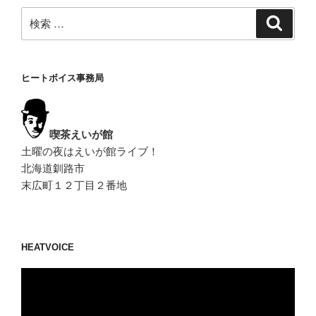
検
検
索
索:
ヒートボイス事務局
喫茶えいが館
土曜の夜はえいが館ライブ！
北海道釧路市
末広町１２丁目２番地
HEATVOICE
動
画
プ