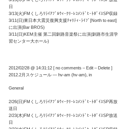
日
3/13(火)FMくしろﾘﾗｲｱﾌﾞﾙｳｨｰｸﾘｰﾚｺﾒﾝﾄﾞﾋｰﾄﾎﾞｲｽSP収録
3/11(日)東日本大震災復興支援ﾁｬﾘﾃｨｰﾗｲﾌﾞ[North to east]
に出演(Bar BROS)
3/11(日)KEM主催 第二回釧路音楽祭に出演(釧路市生涯学
習センター大ホール)
2012/02/28 @ 14:31:12 [ no comments – Edit – Delete ]
2012.2月スケジュール — hv-am (hv-am), in
General
2/26(日)FMくしろﾘﾗｲｱﾌﾞﾙｳｨｰｸﾘｰﾚｺﾒﾝﾄﾞﾋｰﾄﾎﾞｲｽSP再放
送日
2/23(木)FMくしろﾘﾗｲｱﾌﾞﾙｳｨｰｸﾘｰﾚｺﾒﾝﾄﾞﾋｰﾄﾎﾞｲｽSP放送
日