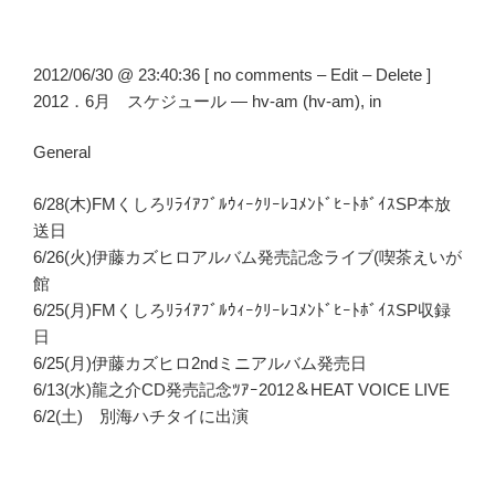
2012/06/30 @ 23:40:36 [ no comments – Edit – Delete ]
2012．6月 スケジュール — hv-am (hv-am), in
General
6/28(木)FMくしろﾘﾗｲｱﾌﾞﾙｳｨｰｸﾘｰﾚｺﾒﾝﾄﾞﾋｰﾄﾎﾞｲｽSP本放
送日
6/26(火)伊藤カズヒロアルバム発売記念ライブ(喫茶えいが
館
6/25(月)FMくしろﾘﾗｲｱﾌﾞﾙｳｨｰｸﾘｰﾚｺﾒﾝﾄﾞﾋｰﾄﾎﾞｲｽSP収録
日
6/25(月)伊藤カズヒロ2ndミニアルバム発売日
6/13(水)龍之介CD発売記念ﾂｱｰ2012＆HEAT VOICE LIVE
6/2(土) 別海ハチタイに出演