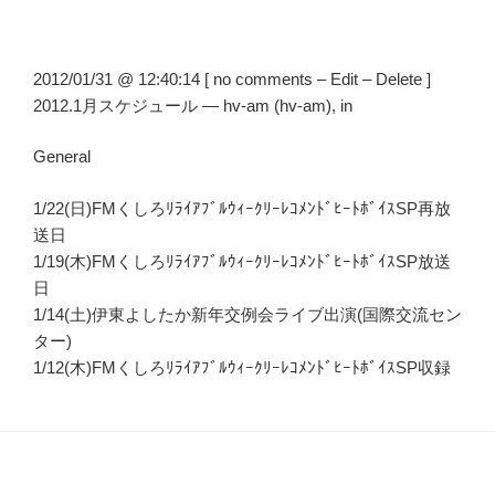
2012/01/31 @ 12:40:14 [ no comments – Edit – Delete ]
2012.1月スケジュール — hv-am (hv-am), in
General
1/22(日)FMくしろﾘﾗｲｱﾌﾞﾙｳｨｰｸﾘｰﾚｺﾒﾝﾄﾞﾋｰﾄﾎﾞｲｽSP再放
送日
1/19(木)FMくしろﾘﾗｲｱﾌﾞﾙｳｨｰｸﾘｰﾚｺﾒﾝﾄﾞﾋｰﾄﾎﾞｲｽSP放送
日
1/14(土)伊東よしたか新年交例会ライブ出演(国際交流セン
ター)
1/12(木)FMくしろﾘﾗｲｱﾌﾞﾙｳｨｰｸﾘｰﾚｺﾒﾝﾄﾞﾋｰﾄﾎﾞｲｽSP収録