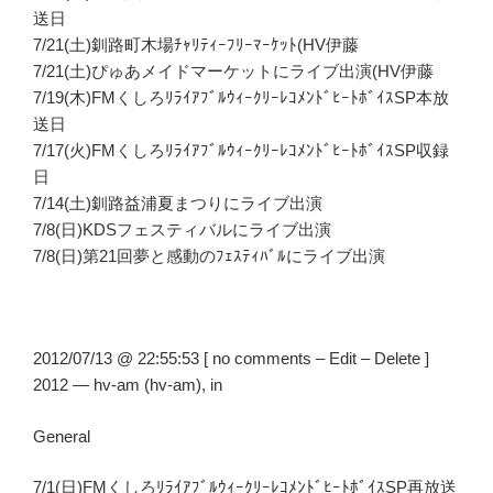
送日
7/21(土)釧路町木場ﾁｬﾘﾃｨｰﾌﾘｰﾏｰｹｯﾄ(HV伊藤
7/21(土)ぴゅあメイドマーケットにライブ出演(HV伊藤
7/19(木)FMくしろﾘﾗｲｱﾌﾞﾙｳｨｰｸﾘｰﾚｺﾒﾝﾄﾞﾋｰﾄﾎﾞｲｽSP本放
送日
7/17(火)FMくしろﾘﾗｲｱﾌﾞﾙｳｨｰｸﾘｰﾚｺﾒﾝﾄﾞﾋｰﾄﾎﾞｲｽSP収録
日
7/14(土)釧路益浦夏まつりにライブ出演
7/8(日)KDSフェスティバルにライブ出演
7/8(日)第21回夢と感動のﾌｪｽﾃｨﾊﾞﾙにライブ出演
2012/07/13 @ 22:55:53 [ no comments – Edit – Delete ]
2012 — hv-am (hv-am), in
General
7/1(日)FMくしろﾘﾗｲｱﾌﾞﾙｳｨｰｸﾘｰﾚｺﾒﾝﾄﾞﾋｰﾄﾎﾞｲｽSP再放送