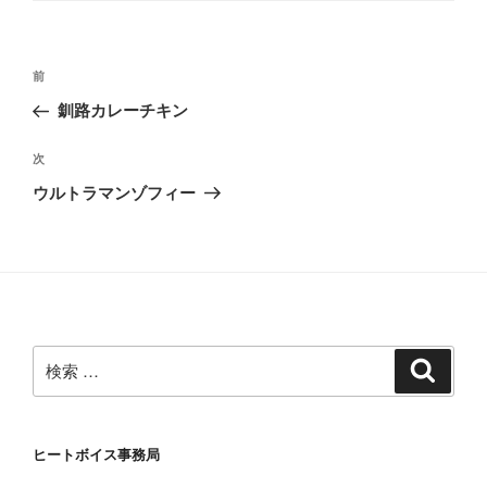
リ
ー
投
過
前
稿
去
釧路カレーチキン
ナ
の
ビ
投
次
次
稿
ゲ
の
ウルトラマンゾフィー
投
ー
稿
シ
ョ
ン
検
検
索
索:
ヒートボイス事務局