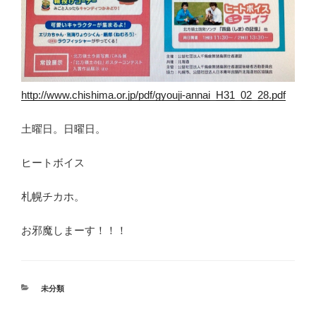
http://www.chishima.or.jp/pdf/gyouji-annai_H31_02_28.pdf
土曜日。日曜日。
ヒートボイス
札幌チカホ。
お邪魔しまーす！！！
カ
未分類
テ
ゴ