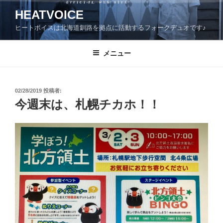
コ
HEATVOICE
ン
ヒートボイスは北海道釧路を拠点に活動するフォークデュオです♪
テ
ン
ツ
メニュー
へ
ス
キ
投
02/28/2019
投稿者:
稿
ッ
今週末は、札幌チカホ！！
日:
プ