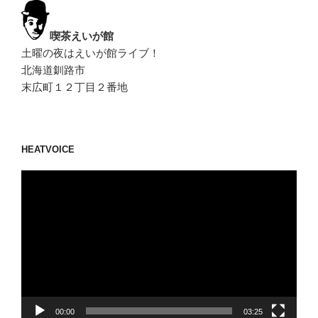
喫茶えいが館
土曜の夜はえいが館ライブ！
北海道釧路市
末広町１２丁目２番地
HEATVOICE
動
画
プ
レ
ー
ヤ
ー
00:00
03:25