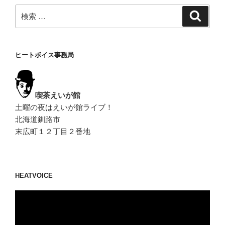
検
検
索
索:
ヒートボイス事務局
喫茶えいが館
土曜の夜はえいが館ライブ！
北海道釧路市
末広町１２丁目２番地
HEATVOICE
動
画
プ