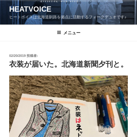
コ
HEATVOICE
ン
ヒートボイスは北海道釧路を拠点に活動するフォークデュオです♪
テ
ン
ツ
メニュー
へ
ス
キ
投
02/20/2019
投稿者:
稿
ッ
衣装が届いた。北海道新聞夕刊と。
日:
プ