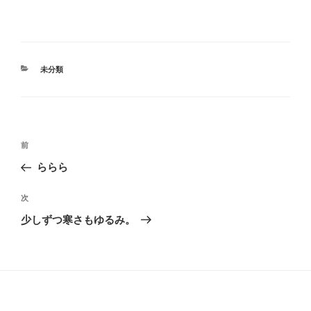
カ
未分類
テ
ゴ
リ
ー
投
過
前
稿
去
ららら
ナ
の
ビ
投
次
次
稿
ゲ
の
少しずつ寒さもゆるみ。
投
ー
稿
シ
ョ
ン