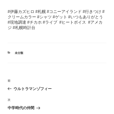
#伊藤カズヒロ #札幌 #コニーアイランド #行きつけ #
クリームカラー #シャツ #ゲット #いつもありがとう
#現地調達 #チカホ #ライブ #ヒートボイス #アメカ
ジ #札幌時計台
カ
未分類
テ
ゴ
リ
ー
投
過
前
稿
去
ウルトラマンゾフィー
ナ
の
ビ
投
次
次
稿
ゲ
の
中学時代の仲間
投
ー