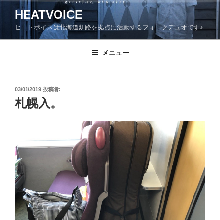
コ
HEATVOICE
ン
ヒートボイスは北海道釧路を拠点に活動するフォークデュオです♪
テ
ン
ツ
メニュー
へ
ス
キ
投
03/01/2019
投稿者:
稿
ッ
札幌入。
日:
プ