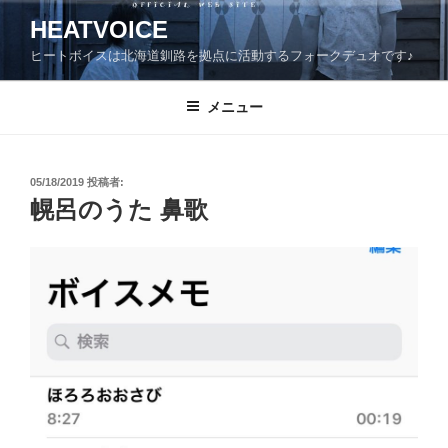
コ
HEATVOICE
ン
ヒートボイスは北海道釧路を拠点に活動するフォークデュオです♪
テ
ン
ツ
メニュー
へ
ス
キ
投
05/18/2019
投稿者:
稿
ッ
幌呂のうた 鼻歌
日:
プ