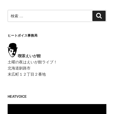
ン
検
検
索
索:
ヒートボイス事務局
喫茶えいが館
土曜の夜はえいが館ライブ！
北海道釧路市
末広町１２丁目２番地
HEATVOICE
動
画