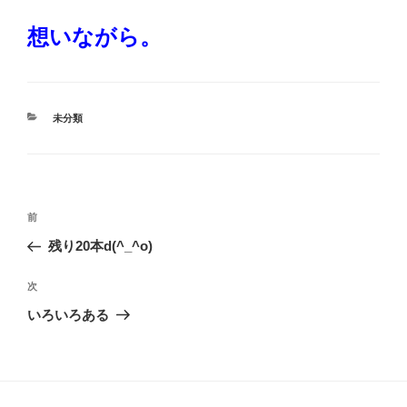
想いながら。
カ
未分類
テ
ゴ
リ
ー
投
過
前
稿
去
残り20本d(^_^o)
ナ
の
ビ
投
次
次
稿
ゲ
の
いろいろある
投
ー
稿
シ
ョ