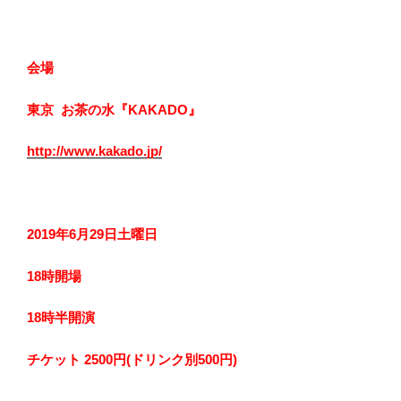
会場
東京
お茶の水『KAKADO』
http://www.kakado.jp/
2019
年
6
月
29
日土曜日
18
時開場
18
時半開演
チケット
2500
円
(
ドリンク別
500
円
)