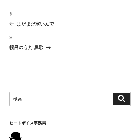
ー
投
過
前
稿
去
まだまだ寒いんで
ナ
の
ビ
投
次
次
稿
ゲ
の
幌呂のうた 鼻歌
投
ー
稿
シ
ョ
ン
検
検
索
索:
ヒートボイス事務局