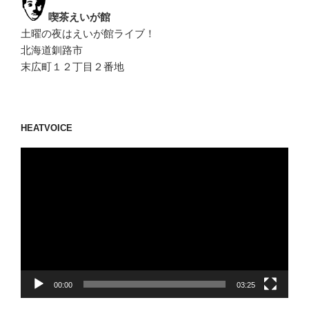
喫茶えいが館
土曜の夜はえいが館ライブ！
北海道釧路市
末広町１２丁目２番地
HEATVOICE
動
画
プ
レ
ー
ヤ
ー
00:00
03:25