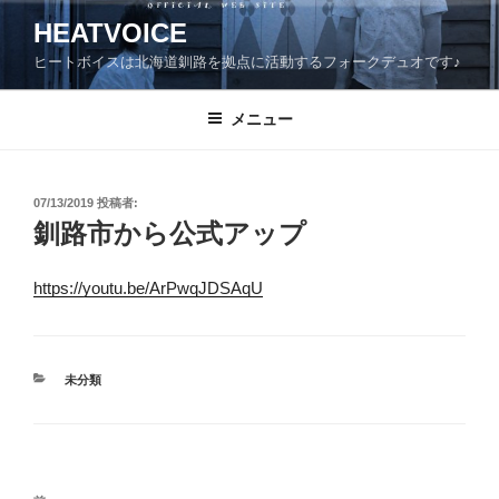
コ
HEATVOICE
ン
ヒートボイスは北海道釧路を拠点に活動するフォークデュオです♪
テ
ン
ツ
メニュー
へ
ス
キ
投
07/13/2019
投稿者:
稿
ッ
釧路市から公式アップ
日:
プ
https://youtu.be/ArPwqJDSAqU
カ
未分類
テ
ゴ
リ
ー
投