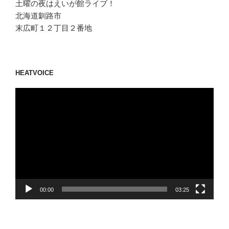
土曜の夜はえいが館ライブ！
北海道釧路市
末広町１２丁目２番地
HEATVOICE
動
画
プ
レ
ー
ヤ
ー
00:00
03:25