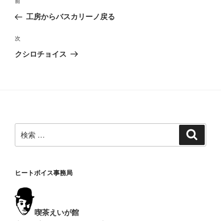
過
前
稿
去
工房からバスカリーノ戻る
ナ
の
ビ
投
次
次
稿
ゲ
の
クシロチョイス
投
ー
稿
シ
ョ
ン
検
検
索
索:
ヒートボイス事務局
喫茶えいが館