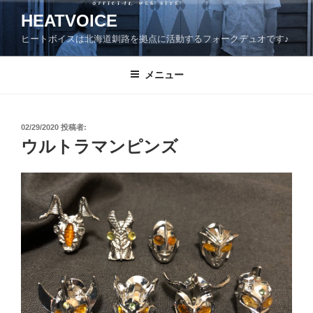
コ
HEATVOICE
ン
ヒートボイスは北海道釧路を拠点に活動するフォークデュオです♪
テ
ン
ツ
メニュー
へ
ス
キ
投
02/29/2020
投稿者:
稿
ッ
ウルトラマンピンズ
日:
プ