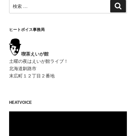
検
検
索
索:
ヒートボイス事務局
喫茶えいが館
土曜の夜はえいが館ライブ！
北海道釧路市
末広町１２丁目２番地
HEATVOICE
動
画
プ