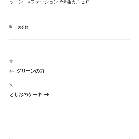
ットン #ファッション #伊藤カズヒロ
カ
未分類
テ
ゴ
リ
ー
投
過
前
稿
去
グリーンの力
ナ
の
ビ
投
次
次
稿
ゲ
の
としおのケーキ
投
ー
稿
シ
ョ
ン