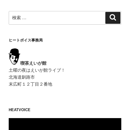
ン
検
検
索
索:
ヒートボイス事務局
喫茶えいが館
土曜の夜はえいが館ライブ！
北海道釧路市
末広町１２丁目２番地
HEATVOICE
動
画