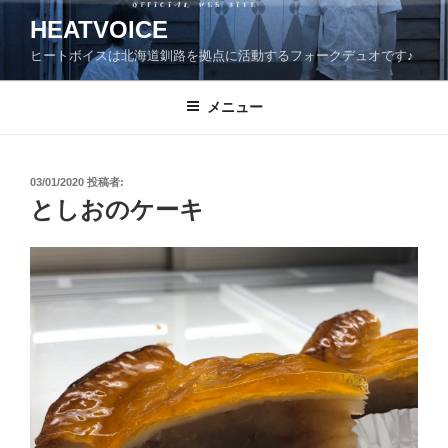
コ
HEATVOICE
ン
ヒートボイスは北海道釧路を拠点に活動するフォークデュオです♪
テ
ン
ツ
メニュー
へ
ス
キ
投
03/01/2020
投稿者:
稿
ッ
としおのケーキ
日:
プ