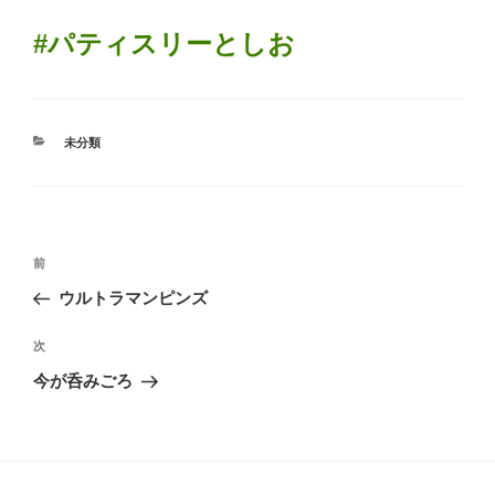
#パティスリーとしお
カ
未分類
テ
ゴ
リ
ー
投
過
前
稿
去
ウルトラマンピンズ
ナ
の
ビ
投
次
次
稿
ゲ
の
今が呑みごろ
投
ー
稿
シ
ョ