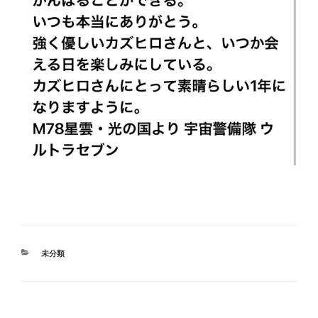
カ
未分類
テ
ゴ
リ
ー