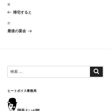
投
過
前
稿
去
帰宅すると
ナ
の
ビ
投
次
次
稿
ゲ
の
最後の宴会
投
ー
稿
シ
ョ
ン
検
検
索
索:
ヒートボイス事務局
喫茶えいが館