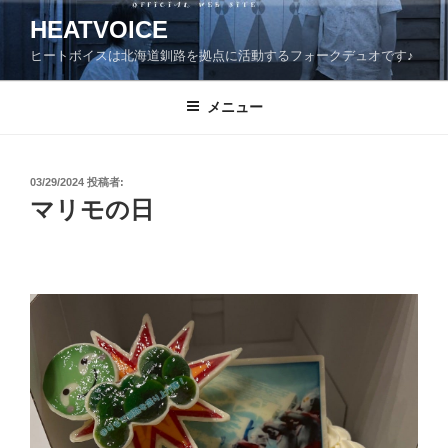
コ
HEATVOICE
ン
ヒートボイスは北海道釧路を拠点に活動するフォークデュオです♪
テ
ン
ツ
メニュー
へ
ス
キ
投
03/29/2024
投稿者:
稿
ッ
マリモの日
日:
プ