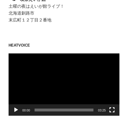
土曜の夜はえいが館ライブ！
北海道釧路市
末広町１２丁目２番地
HEATVOICE
動
画
プ
レ
ー
ヤ
ー
00:00
03:25