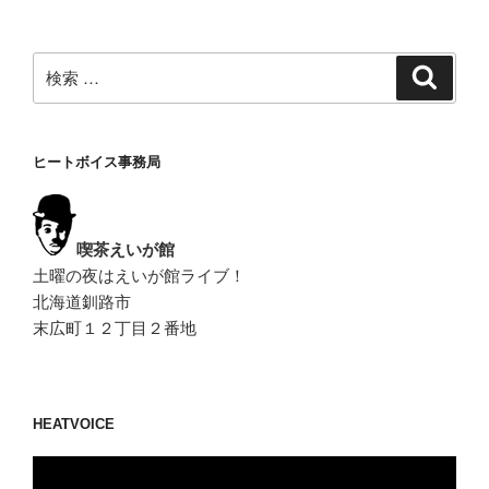
ン
検
検
索
索:
ヒートボイス事務局
喫茶えいが館
土曜の夜はえいが館ライブ！
北海道釧路市
末広町１２丁目２番地
HEATVOICE
動