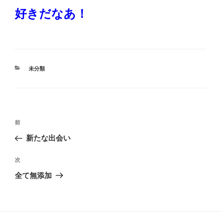
好きだなあ！
カ
未分類
テ
ゴ
リ
ー
投
過
前
稿
去
新たな出会い
ナ
の
ビ
投
次
次
稿
ゲ
の
全て無添加
投
ー
稿
シ
ョ