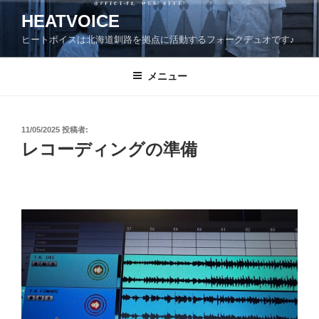
コ
HEATVOICE
ン
ヒートボイスは北海道釧路を拠点に活動するフォークデュオです♪
テ
ン
ツ
メニュー
へ
ス
キ
投
11/05/2025
投稿者:
稿
ッ
レコーディングの準備
日:
プ