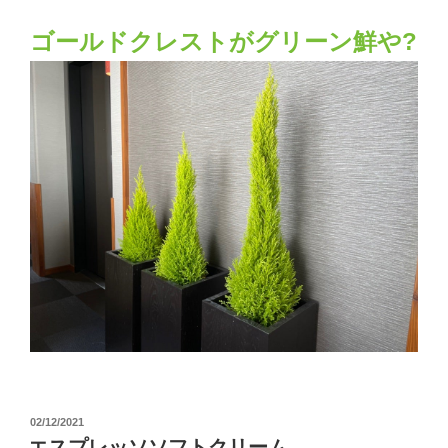
ゴールドクレストがグリーン鮮や?
投
02/12/2021
稿
エスプレッソソフトクリーム