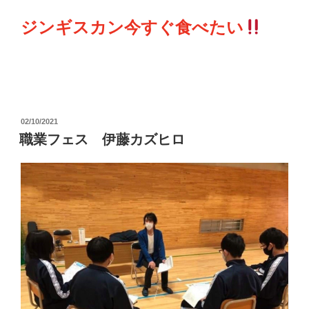
ジンギスカン今すぐ食べたい
投
02/10/2021
稿
職業フェス 伊藤カズヒロ
日: