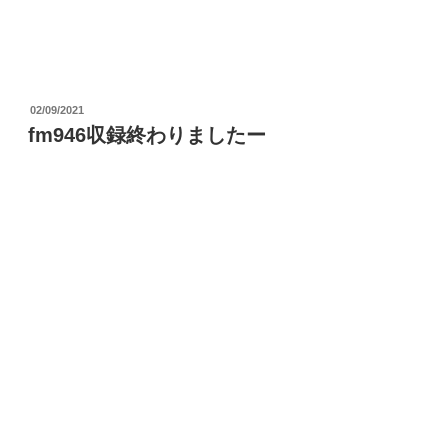
投
02/09/2021
稿
fm946収録終わりましたー
日: