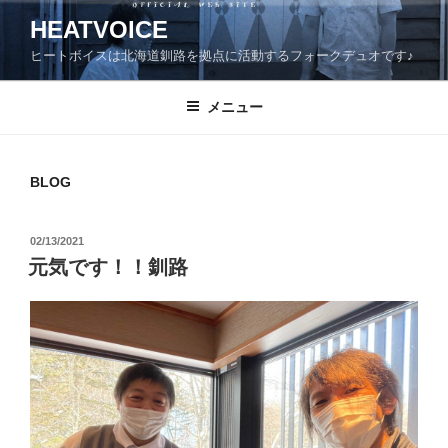
コ
HEATVOICE
ン
ヒートボイスは北海道釧路を拠点に活動するフォークデュオです♪
テ
ン
ツ
メニュー
へ
ス
キ
BLOG
ッ
プ
投
02/13/2021
稿
元気です！！釧路
日: