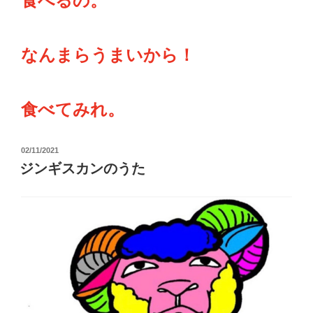
食べるの。
なんまらうまいから！
食べてみれ。
投
02/11/2021
稿
ジンギスカンのうた
日: