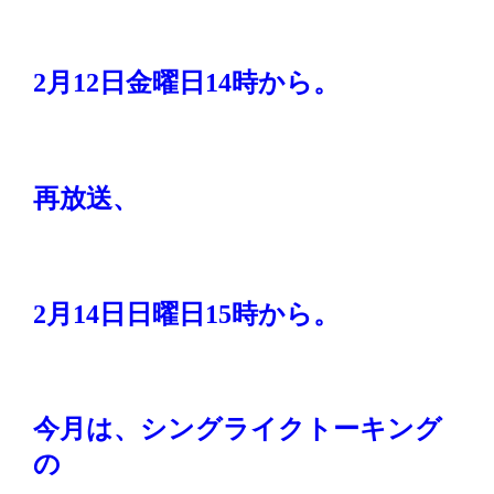
2
月
12
日金曜日
14
時から。
再放送、
2
月
14
日日曜日
15
時から。
今月は、シングライクトーキング
の