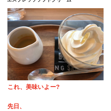
日:
これ、美味いよー?
先日、