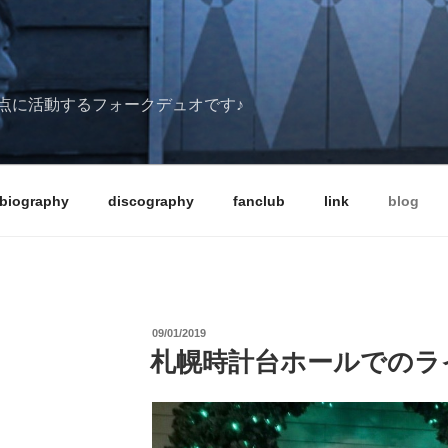
点に活動するフォークデュオです♪
biography
discography
fanclub
link
blog
投
09/01/2019
稿
札幌時計台ホールでのラ
日: