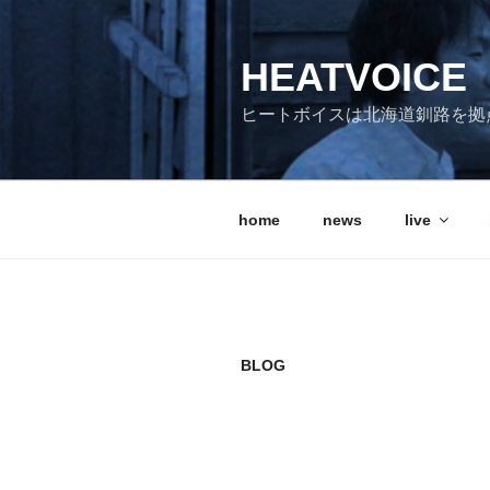
コ
ン
HEATVOICE
テ
ン
ヒートボイスは北海道釧路を拠
ツ
へ
ス
キ
home
news
live
ッ
プ
BLOG