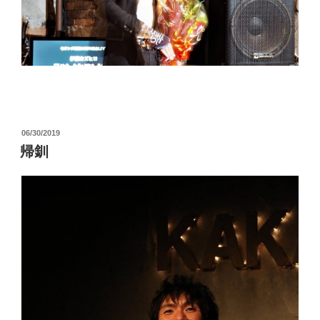
投
06/30/2019
稿
帰釧
日: