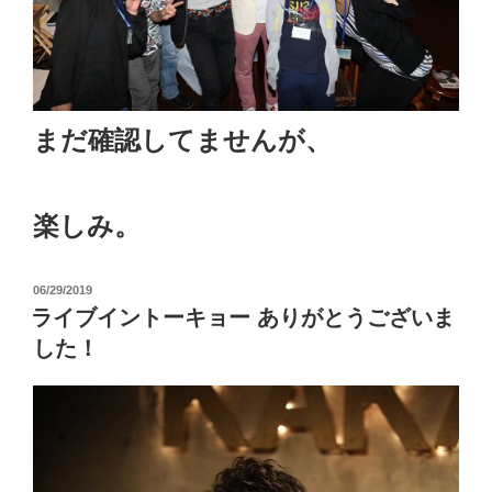
まだ確認してませんが、
楽しみ。
投
06/29/2019
稿
ライブイントーキョー ありがとうございま
日:
した！