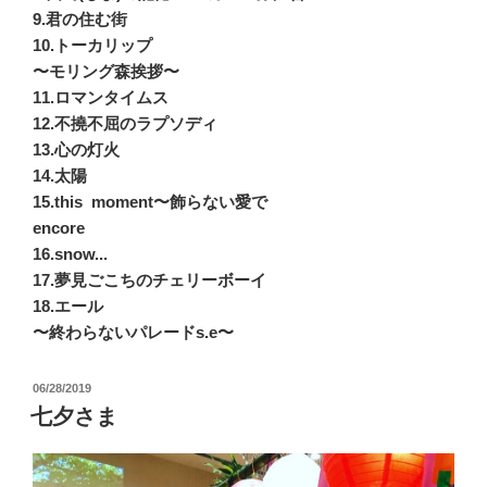
9.君の住む街
10.トーカリップ
〜モリング森挨拶〜
11.ロマンタイムス
12.不撓不屈のラプソディ
13.心の灯火
14.太陽
15.this moment〜飾らない愛で
encore
16.snow...
17.夢見ごこちのチェリーボーイ
18.エール
〜終わらないパレードs.e〜
投
06/28/2019
稿
七夕さま
日: