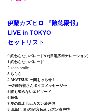
伊藤カズヒロ 『陰徳陽報』
LIVE in TOKYO
セットリスト
0.終わらないパレードs.e(目黒広幸ナレーション)
1.終わらないパレード
2.keep smile
3.ららら...
4.AKATSUKI〜闇を照らせ！
〜佐藤竹善さんボイスメッセージ〜
5.誰も知らないエピソード
6.睡蓮
7.夏の風よ featカズン漆戸啓
8.四島(しま)の記憶 feat.カズン漆戸啓