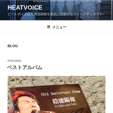
コ
HEATVOICE
ン
ヒートボイスは北海道釧路を拠点に活動するフォークデュオです♪
テ
ン
ツ
メニュー
へ
ス
キ
BLOG
ッ
プ
投
07/01/2019
稿
ベストアルバム
日: