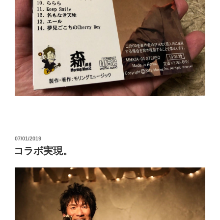
投
07/01/2019
稿
コラボ実現。
日: