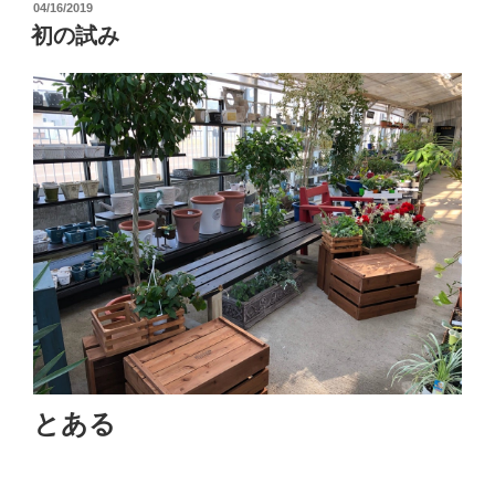
投
04/16/2019
稿
初の試み
日:
とある