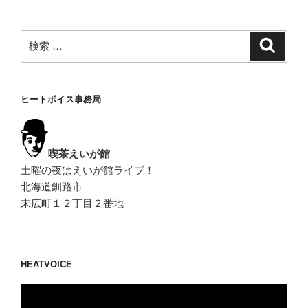
ジ
ジ
ゲ
ー
検
検
シ
索
索:
ョ
ン
ヒートボイス事務局
喫茶えいが館
土曜の夜はえいが館ライブ！
北海道釧路市
末広町１２丁目２番地
HEATVOICE
動
画