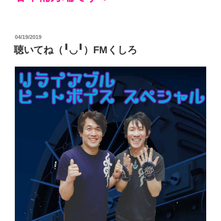
投
04/19/2019
稿
聴いてね（╹◡╹）FMくしろ
日: