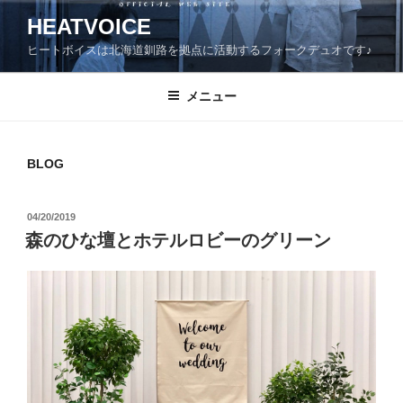
コ
HEATVOICE
ン
ヒートボイスは北海道釧路を拠点に活動するフォークデュオです♪
テ
ン
ツ
メニュー
へ
ス
キ
BLOG
ッ
プ
投
04/20/2019
稿
森のひな壇とホテルロビーのグリーン
日: