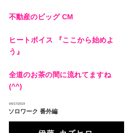
不動産のビッグ CM
ヒートボイス 『ここから始めよ
う』
全道のお茶の間に流れてますね
(^^)
投
04/17/2019
稿
ソロワーク 番外編
日: