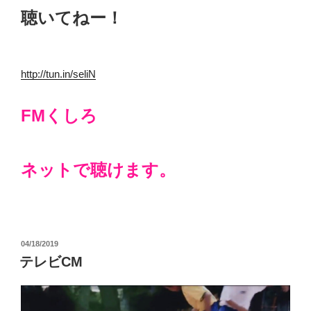
聴いてねー！
http://tun.in/seliN
FMくしろ
ネットで聴けます。
投
04/18/2019
稿
テレビCM
日: