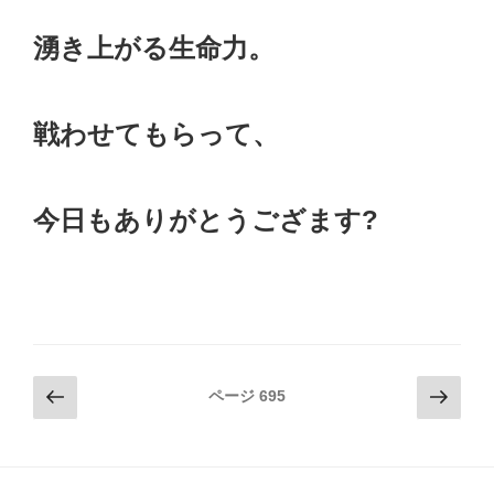
湧き上がる生命力。
戦わせてもらって、
今日もありがとうござます?
投
前
次
ページ
695
の
の
稿
ペ
ペ
ナ
ー
ー
ビ