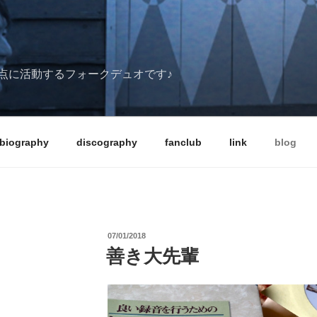
点に活動するフォークデュオです♪
biography
discography
fanclub
link
blog
投
07/01/2018
稿
善き大先輩
日: