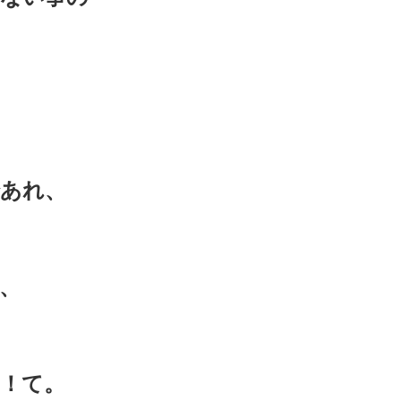
あれ、
、
！て。