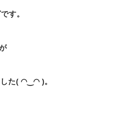
グです。
が
( ◠‿◠ )。