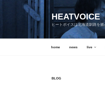
コ
ン
HEATVOICE
テ
ン
ヒートボイスは北海道釧路を拠
ツ
へ
ス
キ
home
news
live
ッ
プ
BLOG