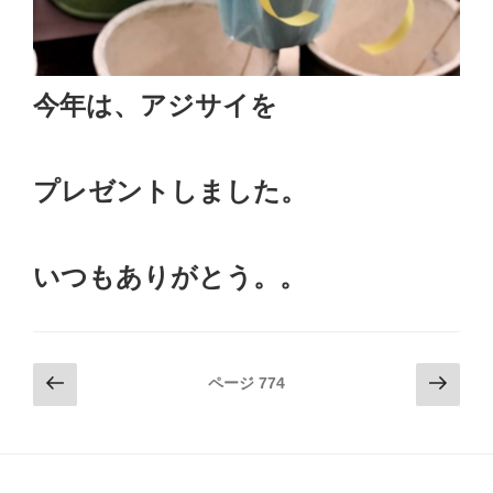
今年は、アジサイを
プレゼントしました。
いつもありがとう。。
投
前
次
ページ
774
の
の
稿
ペ
ペ
ナ
ー
ー
ビ
ジ
ジ