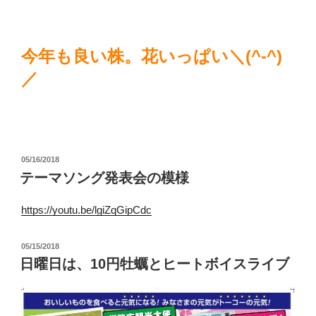
今年も良い株。花いっぱい＼(^-^)
／
投
05/16/2018
稿
テーマソング発表会の模様
日:
https://youtu.be/lgiZqGipCdc
投
05/15/2018
稿
日曜日は、10円牡蠣とヒートボイスライブ
日: