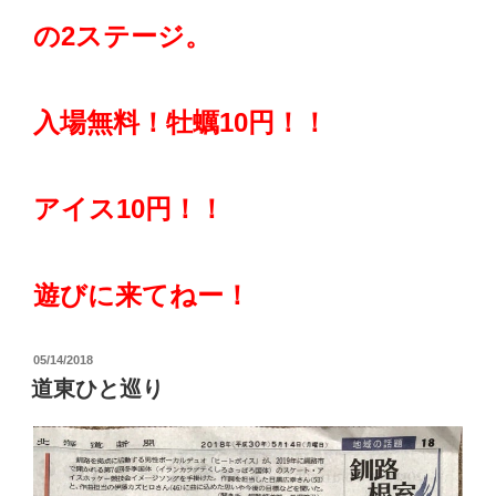
の2ステージ。
入場無料！牡蠣10円！！
アイス10円！！
遊びに来てねー！
投
05/14/2018
稿
道東ひと巡り
日: