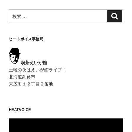
ゲ
ー
検
検
シ
索
索:
ョ
ン
ヒートボイス事務局
喫茶えいが館
土曜の夜はえいが館ライブ！
北海道釧路市
末広町１２丁目２番地
HEATVOICE
動
画