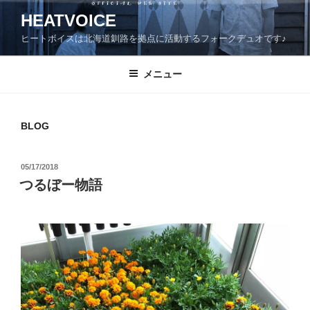
コ
HEATVOICE
ン
ヒートボイスは北海道釧路を拠点に活動するフォークデュオです♪
テ
ン
ツ
メニュー
へ
ス
キ
BLOG
ッ
プ
投
05/17/2018
稿
つるぼー物語
日: