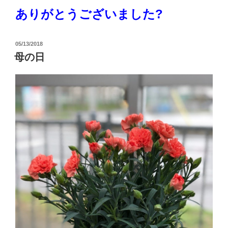
ありがとうございました?
投
05/13/2018
稿
母の日
日: